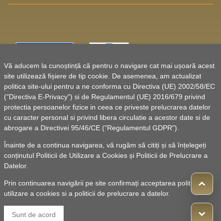
Vă aducem la cunoștință că pentru o navigare cat mai ușoară acest
site utilizează fișiere de tip cookie. De asemenea, am actualizat
politica site-ului pentru a ne conforma cu Directiva (UE) 2002/58/EC
("Directiva E-Privacy") si de Regulamentul (UE) 2016/679 privind
protectia persoanelor fizice in ceea ce priveste prelucrarea datelor
cu caracter personal si privind libera circulatie a acestor date si de
abrogare a Directivei 95/46/CE ("Regulamentul GDPR").
Înainte de a continua navigarea, vă rugăm să citiți și să înțelegeți
conținutul
Politicii de Utilizare a Cookies
și
Politicii de Prelucrare a
Datelor
.
Prin continuarea navigării pe site confirmați acceptarea politicii de
utilizare a cookies si a politicii de prelucrare a datelor.
© 2010 -
Powered by Pancarpatica Invest
|
Termeni de
Sunt de acord
utilizare