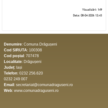
Denumire
: Comuna Drăgușeni
Cod SIRUTA
: 100308
Cod poștal
: 707478
Localitate
: Drăgușeni
Județ
: Iași
Telefon
: 0232 256.620
0232 249 007
Email
: secretariat@comunadraguseni.ro
Web
: www.comunadraguseni.ro