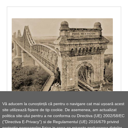
Vă aducem la cunoștință că pentru o navigare cat mai ușoară acest
Anunț Chestionar pentru identificare
site utilizează fișiere de tip cookie. De asemenea, am actualizat
politica site-ului pentru a ne conforma cu Directiva (UE) 2002/58/EC
potențial si proiecte prioritare de dezvoltare
("Directiva E-Privacy") si de Regulamentul (UE) 2016/679 privind
2021 - 2027
protectia persoanelor fizice in ceea ce priveste prelucrarea datelor