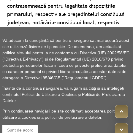
contrasemnează pentru legalitate dispozițiile
primarului, respectiv ale președintelui consiliului
județean, hotărârile consiliului local, respectiv
ale consiliului județean, după caz; b) participă la
ședințele consiliului local, respectiv ale
Vă aducem la cunoștință că pentru o navigare cat mai ușoară acest
consiliului județean; c) asigură gestionarea
site utilizează fișiere de tip cookie. De asemenea, am actualizat
politica site-ului pentru a ne conforma cu Directiva (UE) 2002/58/EC
procedurilor administrative privind relația dintre
("Directiva E-Privacy") si de Regulamentul (UE) 2016/679 privind
consiliul local și primar, respect
(...)
protectia persoanelor fizice in ceea ce priveste prelucrarea datelor
cu caracter personal si privind libera circulatie a acestor date si de
abrogare a Directivei 95/46/CE ("Regulamentul GDPR").
Înainte de a continua navigarea, vă rugăm să citiți și să înțelegeți
conținutul
Politicii de Utilizare a Cookies
și
Politicii de Prelucrare a
Datelor
.
Prin continuarea navigării pe site confirmați acceptarea politicii de
utilizare a cookies si a politicii de prelucrare a datelor.
© 2010 -
Powered by Pancarpatica Invest
|
Termeni de
Sunt de acord
utilizare