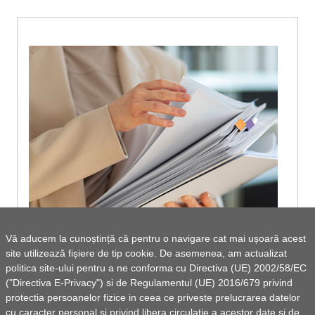
Vă aducem la cunoștință că pentru o navigare cat mai ușoară acest
site utilizează fișiere de tip cookie. De asemenea, am actualizat
Programul Anual al Achizițiilor Publice
politica site-ului pentru a ne conforma cu Directiva (UE) 2002/58/EC
("Directiva E-Privacy") si de Regulamentul (UE) 2016/679 privind
pentru anul 2020
protectia persoanelor fizice in ceea ce priveste prelucrarea datelor
cu caracter personal si privind libera circulatie a acestor date si de