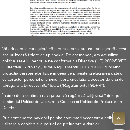
„ACORDAREA DE PACHETE CU AJUTOARE
Vă aducem la cunoștință că pentru o navigare cat mai ușoară acest
ALIMENTARE ÎN CADRUL POAD 2018 - 2021" - cod SMIS
site utilizează fișiere de tip cookie. De asemenea, am actualizat
- 125099
politica site-ului pentru a ne conforma cu Directiva (UE) 2002/58/EC
("Directiva E-Privacy") si de Regulamentul (UE) 2016/679 privind
protectia persoanelor fizice in ceea ce priveste prelucrarea datelor
cu caracter personal si privind libera circulatie a acestor date si de
abrogare a Directivei 95/46/CE ("Regulamentul GDPR").
Înainte de a continua navigarea, vă rugăm să citiți și să înțelegeți
conținutul
Politicii de Utilizare a Cookies
și
Politicii de Prelucrare a
Datelor
.
Prin continuarea navigării pe site confirmați acceptarea politicii de
utilizare a cookies si a politicii de prelucrare a datelor.