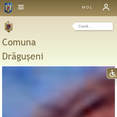
M O L
Comuna
Drăgușeni