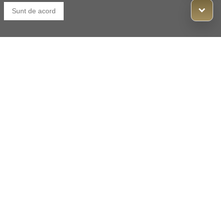
Sunt de acord
Responsabilitate socială - colectare separată
Ultimele documente